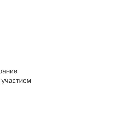
брание
 участием