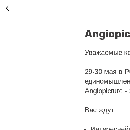
Angiopi
Уважаемые ко
29-30 мая в P
единомышленн
Angiopicture -
Вас ждут:
Интересней