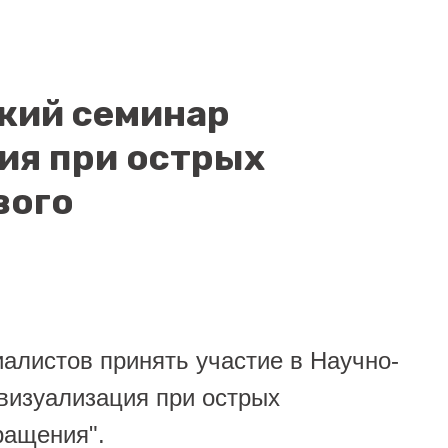
кий семинар
ия при острых
вого
листов принять участие в Научно-
визуализация при острых
ращения".