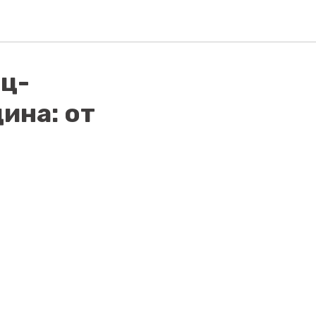
ц-
ина: от