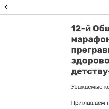
12-й Об
марафон
преграв
здорово
детству
Уважаемые ко
Приглашаем п