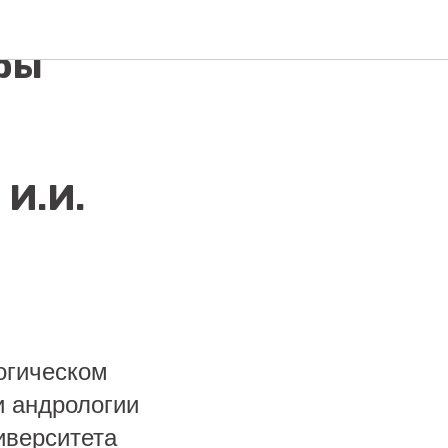
ум,
ры
 И.И.
огическом
и андрологии
иверситета