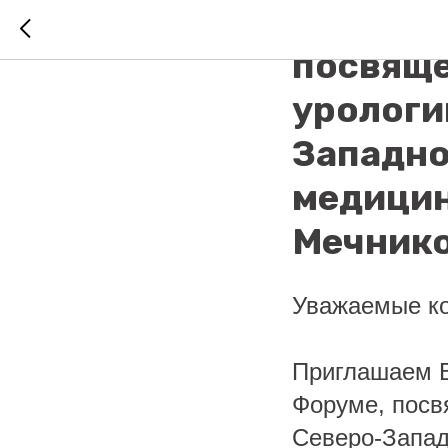
VII Нев
посвящ
урологи
Западно
медицин
Мечнико
Уважаемые ко
Приглашаем В
Форуме, посв
Северо-Запад