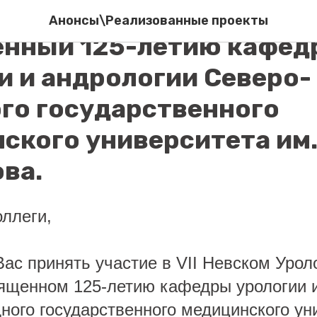
ский Урологический Фор
Анонсы\Реализованные проекты
енный 125-летию кафед
и и андрологии Северо-
го государственного
ского университета им.
ва.
ллеги,
ас принять участие в VII Невском Урол
ященном 125-летию кафедры урологии 
ного государственного медицинского ун