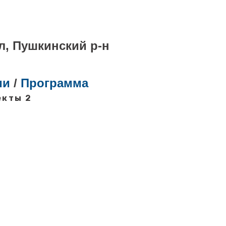
л, Пушкинский р-н
ии
/
Программа
екты 2