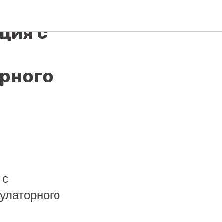
я
ция с
орного
 с
улаторного