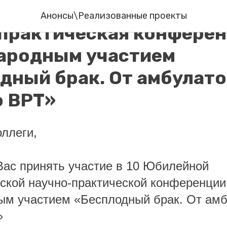
ейная Северокавказска
Анонсы\Реализованные проекты
практическая конферен
ародным участием
дный брак. От амбулат
о ВРТ»
ллеги,
ас принять участие в 10 Юбилейной
ской научно-практической конференции
м участием «Бесплодный брак. От амб
»