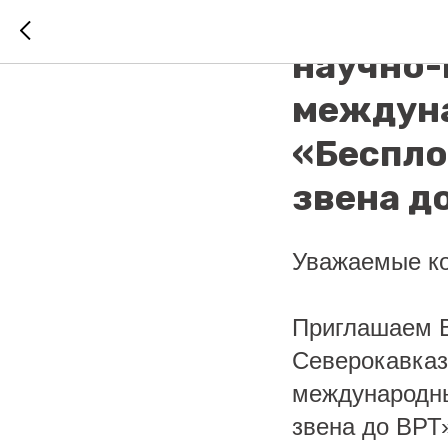
10 Юбил
научно-
междун
«Беспло
звена д
Уважаемые ко
Приглашаем В
Северокавказ
международны
звена до ВРТ