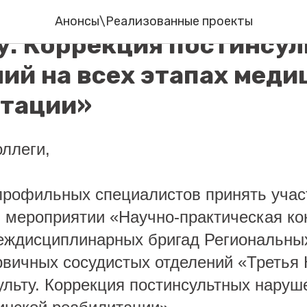
етья Крымская Школа п
Анонсы\Реализованные проекты
у. Коррекция постинсу
ий на всех этапах меди
итации»
ллеги,
рофильных специалистов принять учас
 мероприятии «Научно-практическая к
еждисциплинарных бригад Региональны
рвичных сосудистых отделений «Третья
ульту. Коррекция постинсультных наруш