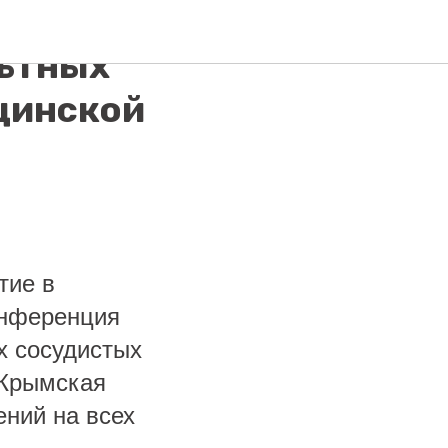
о
льтных
цинской
тие в
онференция
х сосудистых
 Крымская
ений на всех