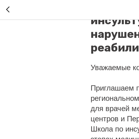
НПК «Тр
инсульт
нарушен
реабил
Уважаемые ко
Приглашаем п
региональном
для врачей м
центров и Пе
Школа по инс